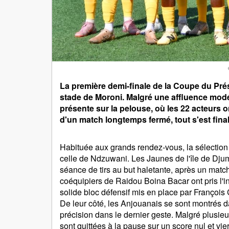
La première demi-finale de la Coupe du Pré
stade de Moroni. Malgré une affluence modér
présente sur la pelouse, où les 22 acteurs 
d'un match longtemps fermé, tout s'est fina
Habituée aux grands rendez-vous, la sélection 
celle de Ndzuwani. Les Jaunes de l'île de Djum
séance de tirs au but haletante, après un match
coéquipiers de Raidou Boina Bacar ont pris l'ini
solide bloc défensif mis en place par François
De leur côté, les Anjouanais se sont montrés 
précision dans le dernier geste. Malgré plusieu
sont quittées à la pause sur un score nul et vier