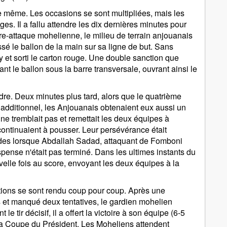
 le même. Les occasions se sont multipliées, mais les
s. Il a fallu attendre les dix dernières minutes pour
ntre-attaque mohelienne, le milieu de terrain anjouanais
é le ballon de la main sur sa ligne de but. Sans
lty et sorti le carton rouge. Une double sanction que
t le ballon sous la barre transversale, ouvrant ainsi le
dre. Deux minutes plus tard, alors que le quatrième
 additionnel, les Anjouanais obtenaient eux aussi un
ne tremblait pas et remettait les deux équipes à
continuaient à pousser. Leur persévérance était
des lorsque Abdallah Sadad, attaquant de Fomboni
pense n'était pas terminé. Dans les ultimes instants du
elle fois au score, envoyant les deux équipes à la
ations se sont rendu coup pour coup. Après une
irs et manqué deux tentatives, le gardien mohelien
le tir décisif, il a offert la victoire à son équipe (6-5
e la Coupe du Président. Les Moheliens attendent