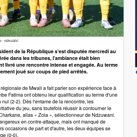
© : HZK-LGDC
sident de la République s'est disputée mercredi au
ée dans les tribunes, l'ambiance était bien
ont livré une rencontre intense et engagée. Au terme
lement joué sur coups de pied arrêtés.
régionale de Mwali a fait parler son expérience face à
be Fatima ont obtenu leur qualification au terme d'une
 nul (2-2). Dès l'entame de la rencontre, les
tiative du jeu, sans toutefois réussir à contourner le
 Charkane, alias « Zola », sélectionneur de Ndzuwani.
dangereux en contre-attaque, mais ont manqué de
rs occasions de part et d'autre, les deux équipes se
ge (0-0).