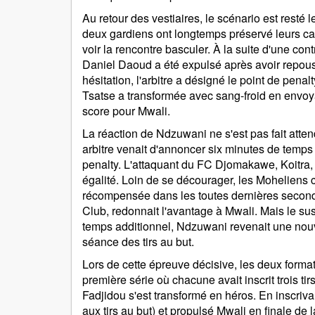
Au retour des vestiaires, le scénario est resté
deux gardiens ont longtemps préservé leurs cage
voir la rencontre basculer. À la suite d'une co
Daniel Daoud a été expulsé après avoir repouss
hésitation, l'arbitre a désigné le point de pena
Tsatse a transformée avec sang-froid en envoyan
score pour Mwali.
La réaction de Ndzuwani ne s'est pas fait atten
arbitre venait d'annoncer six minutes de temps
penalty. L'attaquant du FC Djomakawe, Koitra, 
égalité. Loin de se décourager, les Moheliens 
récompensée dans les toutes dernières secon
Club, redonnait l'avantage à Mwali. Mais le sus
temps additionnel, Ndzuwani revenait une nouv
séance des tirs au but.
Lors de cette épreuve décisive, les deux form
première série où chacune avait inscrit trois t
Fadjidou s'est transformé en héros. En inscrivant 
aux tirs au but) et propulsé Mwali en finale d