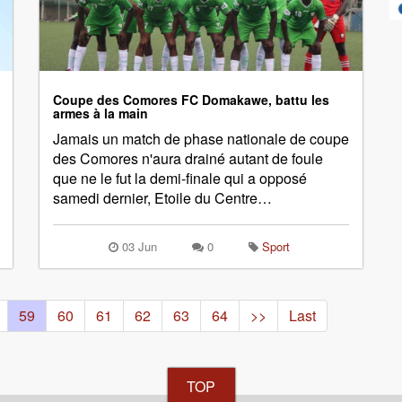
Coupe des Comores FC Domakawe, battu les
armes à la main
Jamais un match de phase nationale de coupe
des Comores n'aura drainé autant de foule
que ne le fut la demi-finale qui a opposé
samedi dernier, Etoile du Centre…
03 Jun
0
Sport
59
60
61
62
63
64
>>
Last
TOP