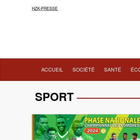
HZK-PRESSE
(COURANT)
ACCUEIL
SOCIÉTÉ
SANTÉ
ÉC
SPORT