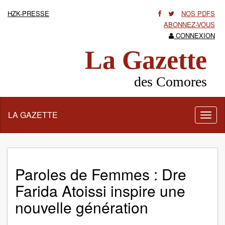
HZK-PRESSE
NOS PDFS
ABONNEZ-VOUS
CONNEXION
La Gazette
des Comores
LA GAZETTE
Activ
la
navig
Paroles de Femmes : Dre
Farida Atoissi inspire une
nouvelle génération