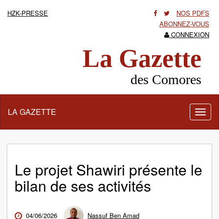
HZK-PRESSE
NOS PDFS
ABONNEZ-VOUS
CONNEXION
La Gazette
des Comores
LA GAZETTE
Activ
la
navig
Le projet Shawiri présente le
bilan de ses activités
04/06/2026
Nassuf Ben Amad