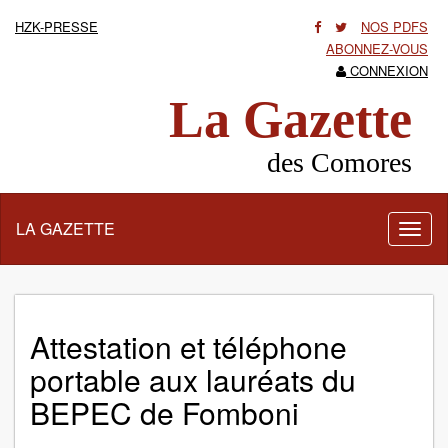
HZK-PRESSE
NOS PDFS
ABONNEZ-VOUS
CONNEXION
La Gazette
des Comores
LA GAZETTE
Activ
la
navig
Attestation et téléphone
portable aux lauréats du
BEPEC de Fomboni