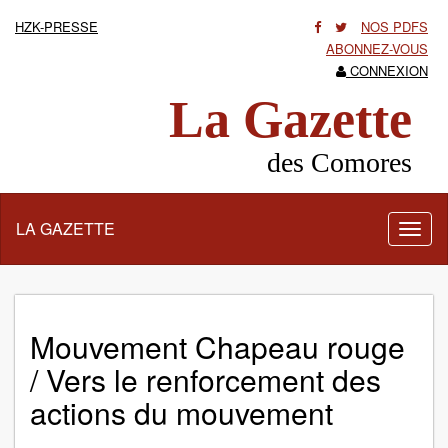
HZK-PRESSE
NOS PDFS
ABONNEZ-VOUS
CONNEXION
La Gazette
des Comores
LA GAZETTE
Activ
la
navig
Mouvement Chapeau rouge
/ Vers le renforcement des
actions du mouvement