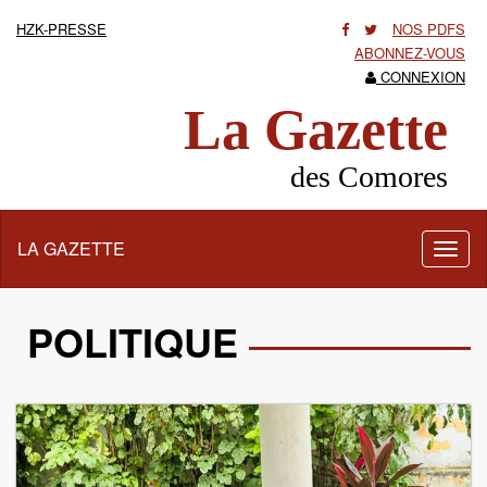
HZK-PRESSE
NOS PDFS
ABONNEZ-VOUS
CONNEXION
La Gazette
des Comores
LA GAZETTE
Activ
la
navig
POLITIQUE