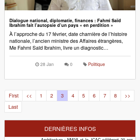
Dialogue national, diplomatie, finances : Fahmi Saïd
Ibrahim fait l’autopsie d’un pays « en perdition »
À l’approche du 17 février, date charnière de l’histoire
nationale, l’ancien ministre des Affaires étrangères,
Me Fahmi Saïd Ibrahim, livre un diagnostic…
28 Jan
0
Politique
First
<<
1
2
3
4
5
6
7
8
>>
Last
DERNIÈRES INFOS
Architecture : NM2A et le JCAC célèbrent 20 ans