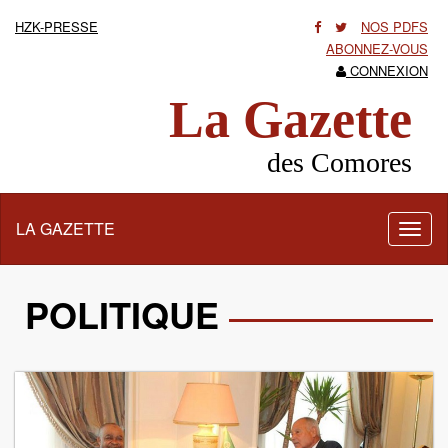
HZK-PRESSE
NOS PDFS
ABONNEZ-VOUS
CONNEXION
La Gazette
des Comores
LA GAZETTE
Activ
la
navig
POLITIQUE