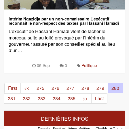
Intérim Ngazidja par un non-commissaire L’exécutif
reconnait le non-respect des textes par Hassani Hamadi
L’exécutif de Hassani Hamadi vient de lâcher le
morceau suite au tollé provoqué par l’intérim du
gouverneur assuré par son conseiller spécial au lieu
d’un…
05 Sep
0
Politique
First
<<
275
276
277
278
279
280
281
282
283
284
285
>>
Last
DERNIÈRES INFOS
Daradja Festival 2éme édition : Cheikh MC : «