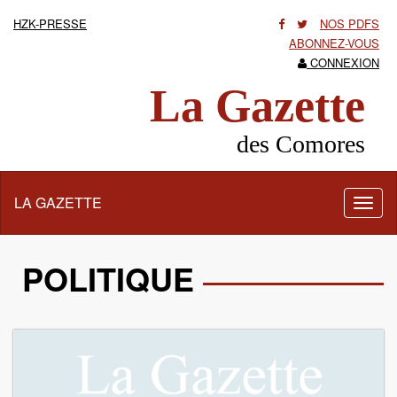
HZK-PRESSE
NOS PDFS
ABONNEZ-VOUS
CONNEXION
La Gazette
des Comores
LA GAZETTE
Activ
la
navig
POLITIQUE