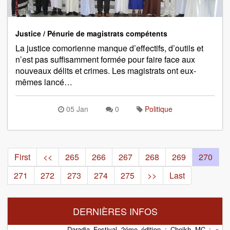
Justice / Pénurie de magistrats compétents
La justice comorienne manque d’effectifs, d’outils et
n’est pas suffisamment formée pour faire face aux
nouveaux délits et crimes. Les magistrats ont eux-
mêmes lancé…
05 Jan
0
Politique
First
<<
265
266
267
268
269
270
271
272
273
274
275
>>
Last
DERNIÈRES INFOS
Daradja Festival 2éme édition : Cheikh MC : «