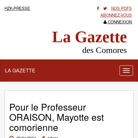
HZK-PRESSE
NOS PDFS
ABONNEZ-VOUS
CONNEXION
La Gazette
des Comores
LA GAZETTE
Activ
la
navig
Pour le Professeur
ORAISON, Mayotte est
comorienne
29/01/2024
admin