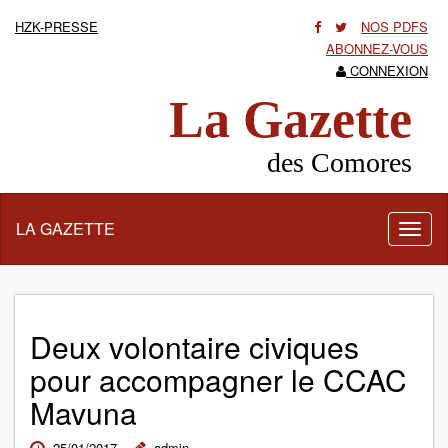
HZK-PRESSE
NOS PDFS
ABONNEZ-VOUS
CONNEXION
La Gazette
des Comores
LA GAZETTE
Activ
la
navig
Deux volontaire civiques
pour accompagner le CCAC
Mavuna
25/01/2017
admin