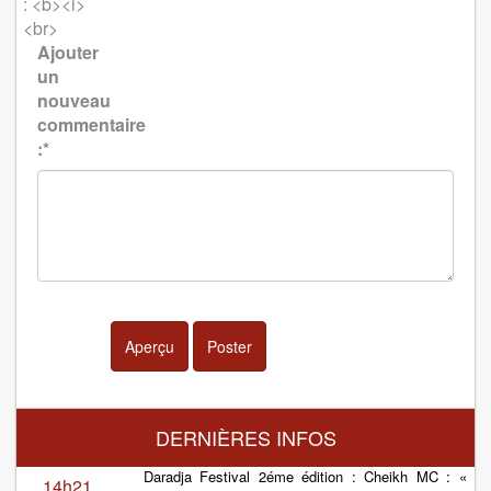
: <b><i>
<br>
Ajouter
un
nouveau
commentaire
:*
Aperçu
Poster
DERNIÈRES INFOS
Daradja Festival 2éme édition : Cheikh MC : «
14h21